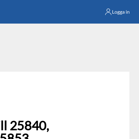
Logga in
ill 25840,
25853