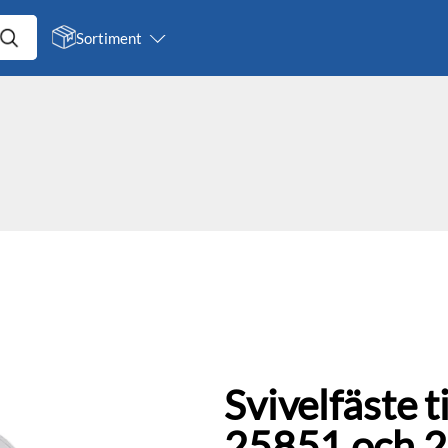
Sortiment
Svivelfäste t
25851 och 