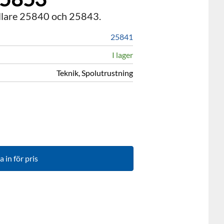
rullare 25840 och 25843.
25841
I lager
Teknik, Spolutrustning
 in för pris