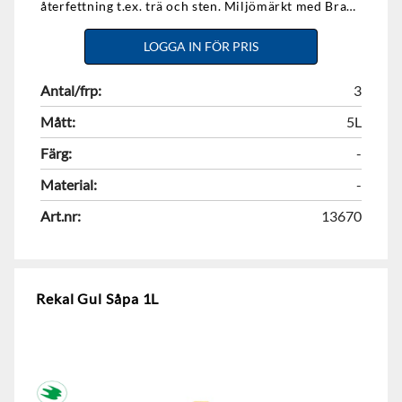
återfettning t.ex. trä och sten. Miljömärkt med Bra
Miljöval.
LOGGA IN FÖR PRIS
Antal/frp:
3
Mått:
5L
Färg:
-
Material:
-
Art.nr:
13670
Rekal Gul Såpa 1L