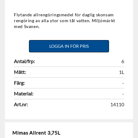
Flytande allrengöringsmedel för daglig skonsam
rengöring av alla ytor som tål vatten. Miljömärkt
med Svanen.
LOGGA IN FÖR PRIS
Antal/frp:
6
Mått:
1L
Färg:
-
Material:
-
Art.nr:
14110
Mimas Allrent 3,75L