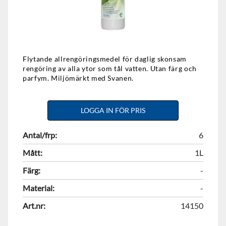
Flytande allrengöringsmedel för daglig skonsam
rengöring av alla ytor som tål vatten. Utan färg och
parfym. Miljömärkt med Svanen.
LOGGA IN FÖR PRIS
Antal/frp:
6
Mått:
1L
Färg:
-
Material:
-
Art.nr:
14150