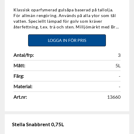
Klassisk oparfymerad gulsåpa baserad på tallolja.
För allmän rengöring. Används på alla ytor som tål
vatten. Speciellt lämpad för golv som kräver
återfettning, t.ex. trä och sten. Milljömärkt med Bra
Miljöval.
LOGGA IN FÖR PRIS
Antal/frp:
3
Mått:
5L
Färg:
-
Material:
-
Art.nr:
13660
Stella Snabbrent 0,75L