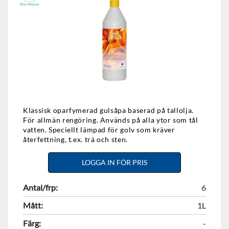
Klassisk oparfymerad gulsåpa baserad på tallolja.
För allmän rengöring. Används på alla ytor som tål
vatten. Speciellt lämpad för golv som kräver
återfettning, t.ex. trä och sten.
LOGGA IN FÖR PRIS
Antal/frp:
6
Mått:
1L
Färg:
-