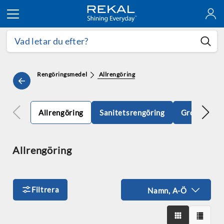
Hoppa till innehållet
Rengöringsmedel
Allrengöring
Allrengöring
Sanitetsrengöring
Grovrengör
Allrengöring
Filtrera
Namn, A-Ö