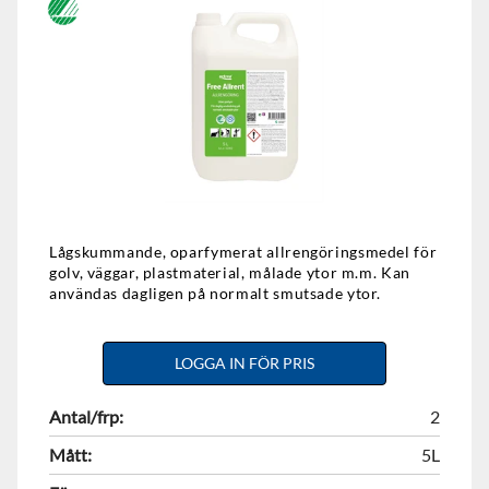
Lågskummande, oparfymerat allrengöringsmedel för
golv, väggar, plastmaterial, målade ytor m.m. Kan
användas dagligen på normalt smutsade ytor.
LOGGA IN FÖR PRIS
Antal/frp:
2
Mått:
5L