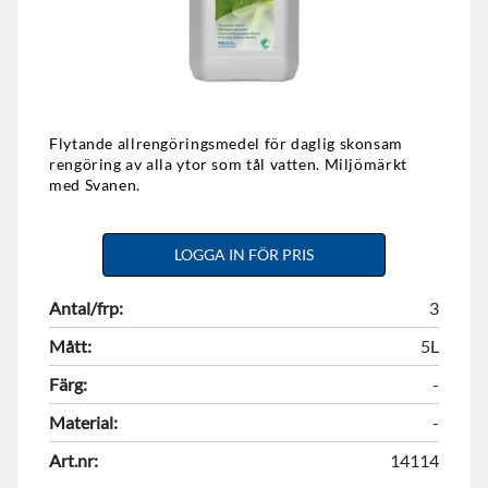
Flytande allrengöringsmedel för daglig skonsam
rengöring av alla ytor som tål vatten. Miljömärkt
med Svanen.
LOGGA IN FÖR PRIS
Antal/frp:
3
Mått:
5L
Färg:
-
Material:
-
Art.nr:
14114