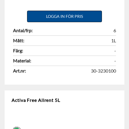
LOGGA IN FÖR PRIS
Antal/frp:
6
Mått:
1L
Färg:
-
Material:
-
Art.nr:
30-3230100
Activa Free Allrent 5L