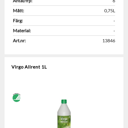
Antal/frp:
6
Mått:
0,75L
Färg:
-
Material:
-
Art.nr:
13846
Virgo Allrent 1L