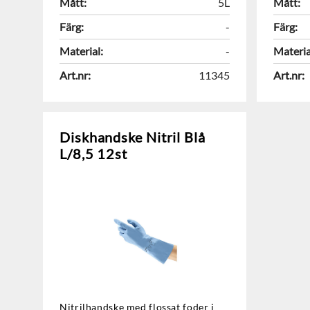
Mått:
5L
Mått:
Färg:
-
Färg:
Material:
-
Materia
Art.nr:
11345
Art.nr:
Diskhandske Nitril Blå
L/8,5 12st
Nitrilhandske med flossat foder i