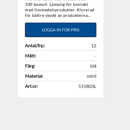
100 bomull. Lämplig för kontakt
med livsmedelsprodukter. Klorerad
för bättre skydd av produkterna
som hanteras. Enkel på- och
avtagning. Mycket bra motstånd
LOGGA IN FÖR PRIS
mot många lösningsmedel och
oljebaserade kemikalier. Flexibel,
utmärkt fingerkänsla. Storlek L.12
Antal/frp:
12
par/påse.
Mått:
-
Färg:
blå
Material:
nitril
Art.nr:
515803L