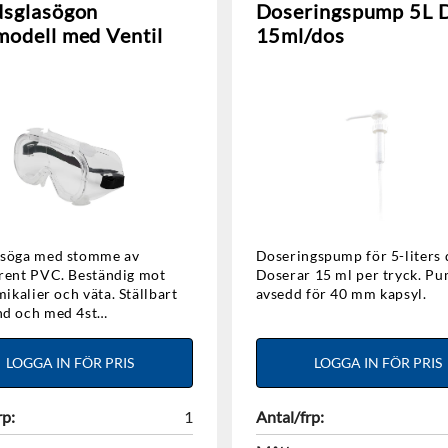
dsglasögon
Doseringspump 5L 
odell med Ventil
15ml/dos
asöga med stomme av
Doseringspump för 5-liters 
VC. Beständig mot
Doserar 15 ml per tryck. Pumpen
alier och väta. Ställbart
avsedd för 40 mm kapsyl.
d och med 4st
 Kan bäras utanpå
on. Lins av
LOGGA IN FÖR PRIS
LOGGA IN FÖR PRIS
insfärg: Klar.
d: EN166:2001 klass 1 F.
kt.
rp:
1
Antal/frp: