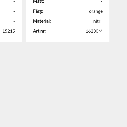
-
Mått:
-
-
Färg:
orange
-
Material:
nitril
15215
Art.nr:
16230M