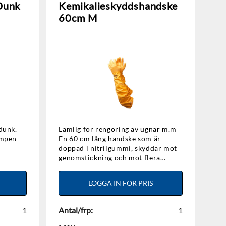
Dunk
Kemikalieskyddshandske
60cm M
dunk.
Lämlig för rengöring av ugnar m.m
En 60 cm lång handske som är
doppad i nitrilgummi, skyddar mot
genomstickning och mot flera
kemikalier. Den har en sandad
greppyta för bästa grepp och foder i
LOGGA IN FÖR PRIS
skön bomull.
1
Antal/frp:
1