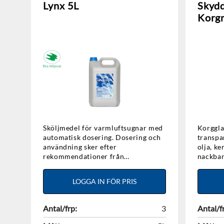
Lynx 5L
Skyd
Korgm
Sköljmedel för varmluftsugnar med
Korggl
automatisk dosering. Dosering och
transparent P
användning sker efter
olja, kemik
rekommendationer från
nackban
ugnstillverkaren. Miljömärkt med
ventilationshål.
Bra Miljöval.
egna glasög
LOGGA IN FÖR PRIS
Polykarbonat. L
Standar
CE-mär
Antal/frp:
3
Antal/f