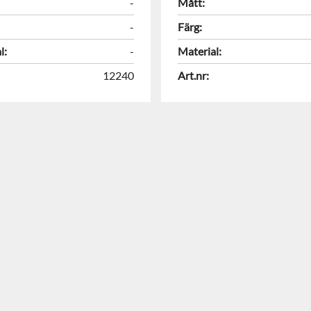
-
Mått:
-
Färg:
l:
-
Material:
12240
Art.nr: