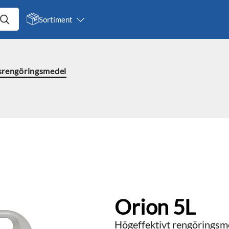
Sortiment
rengöringsmedel
Orion 5L
Högeffektivt rengöringsme