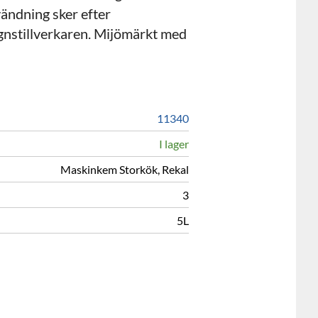
vändning sker efter
nstillverkaren. Mijömärkt med
11340
I lager
Maskinkem Storkök, Rekal
3
5L