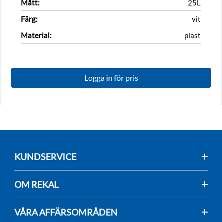
Mått:
25L
Färg:
vit
Material:
plast
Logga in för pris
KUNDSERVICE
OM REKAL
VÅRA AFFÄRSOMRÅDEN