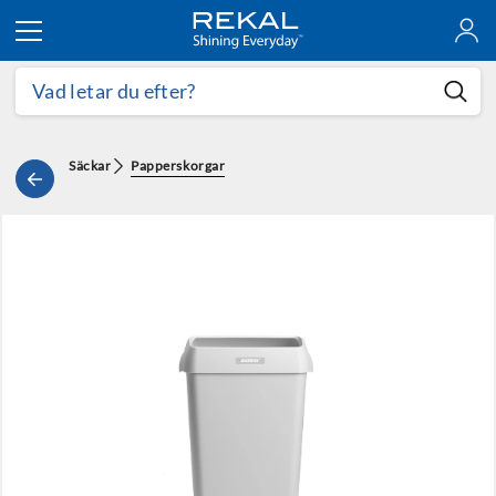
Hoppa till innehållet
Säckar
Papperskorgar